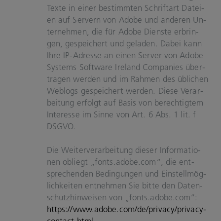
Texte in einer be­stimm­ten Schrift­art Da­tei­
en auf Ser­vern von Adobe und an­de­ren Un­
ter­neh­men, die für Adobe Diens­te er­brin­
gen, ge­spei­chert und ge­la­den. Dabei kann
Ihre IP-​Adresse an einen Ser­ver von Adobe
Sys­tems Soft­ware Ire­land Com­pa­nies über­
tra­gen wer­den und im Rah­men des üb­li­chen
Web­logs ge­spei­chert wer­den. Diese Ver­ar­
bei­tung er­folgt auf Basis von be­rech­tig­tem
In­ter­es­se im Sinne von Art. 6 Abs. 1 lit. f
DSGVO.
Die Wei­ter­ver­ar­bei­tung die­ser In­for­ma­tio­
nen ob­liegt „fonts.adobe.com“, die ent­
spre­chen­den Be­din­gun­gen und Ein­stell­mög­
lich­kei­ten ent­neh­men Sie bitte den Da­ten­
schutz­hin­wei­sen von „fonts.adobe.com“:
https://www.adobe.com/de/pri­va­cy/privacy-​