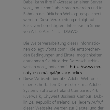
Dabei kann Ihre IP-​Adresse an einen Ser­ver
von „fonts.com“ über­tra­gen wer­den und im
Rah­men des üb­li­chen Web­logs ge­spei­chert
wer­den. Diese Ver­ar­bei­tung er­folgt auf
Basis von be­rech­tig­tem In­ter­es­se im Sinne
von Art. 6 Abs. 1 lit. f DSGVO.
Die Wei­ter­ver­ar­bei­tung die­ser In­for­ma­tio­
nen ob­liegt „fonts.com“, die ent­spre­chen­
den Be­din­gun­gen und Ein­stell­mög­lich­kei­ten
ent­neh­men Sie bitte den Da­ten­schutz­hin­
wei­sen von „fonts.com“:
https://www.mo­
no­ty­pe.com/legal/privacy-​policy
.
Diese Web­sei­te be­nutzt Adobe Web­fonts,
einen Schriftarten-​Dienst der Firma Adobe
Sys­tems Soft­ware Ire­land Com­pa­nies 4-6
Ri­ver­walk, Ci­ty­west Busi­ness Cam­pus, Dub­
lin 24, Re­pu­blic of Ire­land. Bei jedem Auf­ruf
die­ser Web­sei­te wer­den zur Dar­stel­lung der