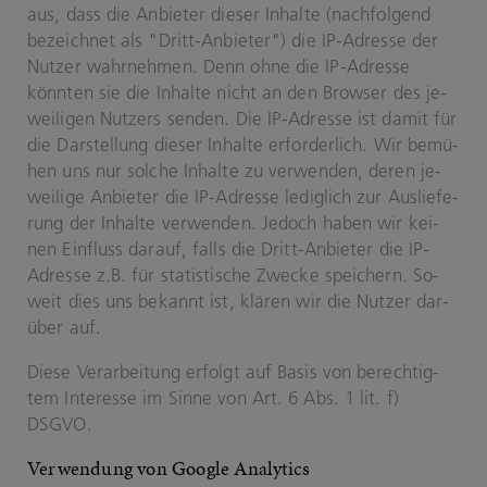
aus, dass die An­bie­ter die­ser In­hal­te (nach­fol­gend
be­zeich­net als "Dritt-​​An­bie­ter") die IP-​Adres­se der
Nut­zer wahr­neh­men. Denn ohne die IP-​Adres­se
könn­ten sie die In­hal­te nicht an den Brow­ser des je­
wei­li­gen Nut­zers sen­den. Die IP-​Adres­se ist damit für
die Dar­stel­lung die­ser In­hal­te er­for­der­lich. Wir be­mü­
hen uns nur sol­che In­hal­te zu ver­wen­den, deren je­
wei­li­ge An­bie­ter die IP-​Adres­se le­dig­lich zur Aus­lie­fe­
rung der In­hal­te ver­wen­den. Je­doch haben wir kei­
nen Ein­fluss dar­auf, falls die Dritt-​​An­bie­ter die IP-​
Adres­se z.B. für sta­tis­ti­sche Zwe­cke spei­chern. So­
weit dies uns be­kannt ist, klä­ren wir die Nut­zer dar­
über auf.
Diese Ver­ar­bei­tung er­folgt auf Basis von be­rech­tig­
tem In­ter­es­se im Sinne von Art. 6 Abs. 1 lit. f)
DSGVO.
Ver­wen­dung von Goog­le Ana­ly­tics