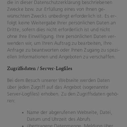
die in die­ser Da­ten­schutz­er­klä­rung be­schrie­be­nen
Zwe­cke bzw. zur Er­fül­lung eines von Ihnen ge­
wünsch­ten Zwecks un­be­dingt er­for­der­lich ist. Es er­
folgt keine Wei­ter­ga­be Ihrer per­sön­li­chen Daten an
Drit­te, so­fern dies nicht er­for­der­lich ist und nicht
ohne Ihre Ein­wil­li­gung. Ihre per­sön­li­chen Daten ver­
wen­den wir, um Ihren Auf­trag zu be­ar­bei­ten, Ihre
An­fra­ge zu be­ant­wor­ten oder Ihnen Zu­gang zu spe­zi­
el­len In­for­ma­tio­nen und An­ge­bo­ten zu ver­schaf­fen.
Zu­griffs­da­ten / Server-​Logfiles
Bei dem Be­such un­se­rer Web­sei­te wer­den Daten
über jeden Zu­griff auf das An­ge­bot (so­ge­nann­te
Server-​Logfiles) er­ho­ben. Zu den Zu­griffs­da­ten ge­hö­
ren:
Name der ab­ge­ru­fe­nen Web­sei­te, Datei,
Datum und Uhr­zeit des Ab­rufs
über­tra­ge­ne Da­ten­men­ge, Mel­dung über