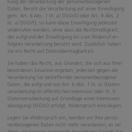
kung der Ver­ar­bei­tung der per­so­nen­be­zo­ge­nen
Daten. Be­ruht die Ver­ar­bei­tung auf einer Ein­wil­li­gung
gem. Art. 6 Abs. 1 lit. a) DSGVO oder Art. 9 Abs. 2
lit. a) DSGVO, so kann diese Ein­wil­li­gung je­der­zeit
wi­der­ru­fen wer­den, ohne dass die Recht­mä­ßig­keit,
der auf­grund der Ein­wil­li­gung bis zum Wi­der­ruf er­
folg­ten Ver­ar­bei­tung be­rührt wird. Zu­sätz­lich haben
Sie ein Recht auf Da­ten­über­trag­bar­keit.
Sie haben das Recht, aus Grün­den, die sich aus Ihrer
be­son­de­ren Si­tua­ti­on er­ge­ben, je­der­zeit gegen die
Ver­ar­bei­tung Sie be­tref­fen­der per­so­nen­be­zo­ge­ner
Daten, die auf­grund von Art. 6 Abs. 1 lit. e) (Da­ten­
ver­ar­bei­tung im öf­fent­li­chen In­ter­es­se) oder lit. f)
(Da­ten­ver­ar­bei­tung auf Grund­la­ge einer In­ter­es­sen­
ab­wä­gung) DSGVO er­folgt, Wi­der­spruch ein­zu­le­gen.
Legen Sie Wi­der­spruch ein, wer­den wir Ihre per­so­
nen­be­zo­ge­nen Daten nicht mehr ver­ar­bei­ten, es sei
denn, wir kön­nen zwin­gen­de be­rech­tig­te Grün­de für