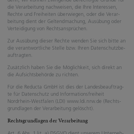
die Ver­ar­bei­tung nach­wei­sen, die Ihre In­ter­es­sen,
Rech­te und Frei­hei­ten über­wie­gen, oder die Ver­ar­
bei­tung dient der Gel­tend­ma­chung, Aus­übung oder
Ver­tei­di­gung von Rechts­an­sprü­chen.
Zur Aus­übung die­ser Rech­te wen­den Sie sich bitte an
die ver­ant­wort­li­che Stel­le bzw. Ihren Da­ten­schutz­be­
auf­trag­ten.
Zu­sätz­lich haben Sie die Mög­lich­keit, sich di­rekt an
die Auf­sichts­be­hör­de zu rich­ten.
Für die Re­duc­ta GmbH ist dies der Lan­des­be­auf­trag­
te für Da­ten­schutz und In­for­ma­ti­ons­frei­heit
Nordrhein-​​West­fa­len (LDI) www.ldi.nrw.de (Rechts­
grund­la­gen der Ver­ar­bei­tung ge­löscht).
Rechts­grund­la­gen der Ver­ar­bei­tung
Art. 6 Abs. 1 lit. a) DSGVO dient un­se­rem Un­ter­neh­