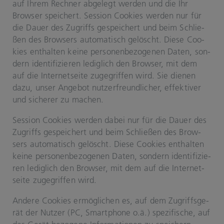
auf Ihrem Rech­ner ab­ge­legt wer­den und die Ihr
Brow­ser spei­chert. Ses­si­on Coo­kies wer­den nur für
die Dauer des Zu­griffs ge­spei­chert und beim Schlie­
ßen des Brow­sers au­to­ma­tisch ge­löscht. Diese Coo­
kies ent­hal­ten keine per­so­nen­be­zo­ge­nen Daten, son­
dern iden­ti­fi­zie­ren le­dig­lich den Brow­ser, mit dem
auf die In­ter­net­sei­te zu­ge­grif­fen wird. Sie die­nen
dazu, unser An­ge­bot nut­zer­freund­li­cher, ef­fek­ti­ver
und si­che­rer zu ma­chen.
Ses­si­on Coo­kies wer­den dabei nur für die Dauer des
Zu­griffs ge­spei­chert und beim Schlie­ßen des Brow­
sers au­to­ma­tisch ge­löscht. Diese Coo­kies ent­hal­ten
keine per­so­nen­be­zo­ge­nen Daten, son­dern iden­ti­fi­zie­
ren le­dig­lich den Brow­ser, mit dem auf die In­ter­net­
sei­te zu­ge­grif­fen wird.
An­de­re Coo­kies er­mög­li­chen es, auf dem Zu­griffs­ge­
rät der Nut­zer (PC, Smart­pho­ne o.ä.) spe­zi­fi­sche, auf