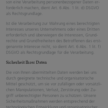
son eine Ver­ar­bei­tung per­so­nen­be­zo­ge­ner Daten er­
for­der­lich ma­chen, dient Art. 6 Abs. 1 lit. d) DSGVO
als Rechts­grund­la­ge.
Ist die Ver­ar­bei­tung zur Wah­rung eines be­rech­tig­ten
In­ter­es­ses un­se­res Un­ter­neh­mens oder eines Drit­ten
er­for­der­lich und über­wie­gen die In­ter­es­sen, Grund­
rech­te und Grund­frei­hei­ten des Be­trof­fe­nen das erst­
ge­nann­te In­ter­es­se nicht, so dient Art. 6 Abs. 1 lit. f)
DSGVO als Rechts­grund­la­ge für die Ver­ar­bei­tung.
Si­cher­heit Ihrer Daten
Die von Ihnen über­mit­tel­ten Daten wer­den bei uns
durch ge­eig­ne­te tech­ni­sche und or­ga­ni­sa­to­ri­sche
Mit­tel ge­schützt, um sie vor zu­fäl­li­gen oder vor­sätz­li­
chen Ma­ni­pu­la­tio­nen, Ver­lust, Zer­stö­rung oder Zu­
griff un­be­rech­tig­ter Per­so­nen zu schüt­zen. Un­se­re
Si­cher­heits­maß­nah­men wer­den ent­spre­chend der
tech­no­lo­gi­schen Ent­wick­lung und or­ga­ni­sa­to­ri­scher