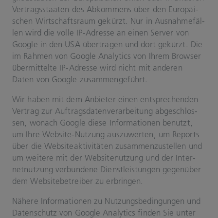
Ver­trags­staa­ten des Ab­kom­mens über den Eu­ro­päi­
schen Wirt­schafts­raum ge­kürzt. Nur in Aus­nah­me­fäl­
len wird die volle IP-​Adres­se an einen Ser­ver von
Goog­le in den USA über­tra­gen und dort ge­kürzt. Die
im Rah­men von Goog­le Ana­ly­tics von Ihrem Brow­ser
über­mit­tel­te IP-​Adres­se wird nicht mit an­de­ren
Daten von Goog­le zu­sam­men­ge­führt.
Wir haben mit dem An­bie­ter einen ent­spre­chen­den
Ver­trag zur Auf­trags­da­ten­ver­ar­bei­tung ab­ge­schlos­
sen, wo­nach Goog­le diese In­for­ma­tio­nen be­nutzt,
um Ihre Website-​​​Nut­zung aus­zu­wer­ten, um Re­ports
über die Web­siteak­ti­vi­tä­ten zu­sam­men­zu­stel­len und
um wei­te­re mit der Web­site­nut­zung und der In­ter­
net­nut­zung ver­bun­de­ne Dienst­leis­tun­gen ge­gen­über
dem Web­site­be­trei­ber zu er­brin­gen.
Nä­he­re In­for­ma­tio­nen zu Nut­zungs­be­din­gun­gen und
Da­ten­schutz von Goog­le Ana­ly­tics fin­den Sie unter