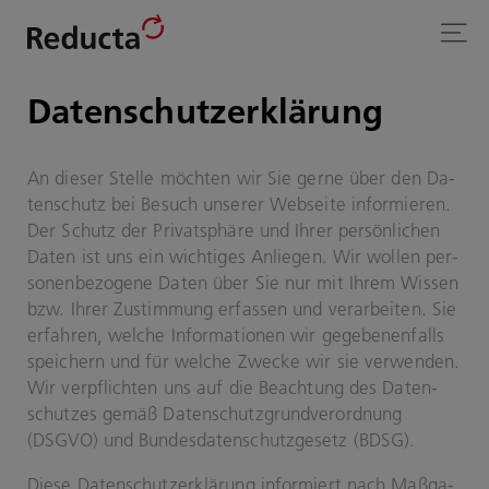
Da­ten­schutz­er­klä­rung
An die­ser Stel­le möch­ten wir Sie gerne über den Da­
ten­schutz bei Be­such un­se­rer Web­sei­te in­for­mie­ren.
Der Schutz der Pri­vat­sphä­re und Ihrer per­sön­li­chen
Daten ist uns ein wich­ti­ges An­lie­gen. Wir wol­len per­
so­nen­be­zo­ge­ne Daten über Sie nur mit Ihrem Wis­sen
bzw. Ihrer Zu­stim­mung er­fas­sen und ver­ar­bei­ten. Sie
er­fah­ren, wel­che In­for­ma­tio­nen wir ge­ge­be­nen­falls
spei­chern und für wel­che Zwe­cke wir sie ver­wen­den.
Wir ver­pflich­ten uns auf die Be­ach­tung des Da­ten­
schut­zes gemäß Da­ten­schutz­grund­ver­ord­nung
(DSGVO) und Bun­des­da­ten­schutz­ge­setz (BDSG).
Diese Da­ten­schutz­er­klä­rung in­for­miert nach Maß­ga­