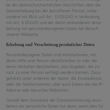
be der da­ten­schutz­recht­li­chen Vor­schrif­ten über die
Da­ten­er­he­bung bei der be­trof­fe­nen Per­son, ins­be­
son­de­re mit Blick auf Art. 13 DSGVO in Ver­bin­dung
mit Art. 6 DSGVO und der damit ver­bun­de­nen Ver­ar­
bei­tung von per­so­nen­be­zo­ge­nen Daten bei Be­such
un­se­rer Web­sei­te.
Er­he­bung und Ver­ar­bei­tung per­sön­li­cher Daten
Per­so­nen­be­zo­ge­ne Daten sind In­for­ma­tio­nen, mit
deren Hilfe eine Per­son iden­ti­fi­zier­bar ist oder die
deren Ver­hal­ten be­schrei­ben, also An­ga­ben, die zu­
rück zu einer Per­son ver­folgt wer­den kön­nen. Dazu
ge­hö­ren unter an­de­rem der Name, die Email­adres­se
oder die Te­le­fon­num­mer, aber auch Daten wie die IP-​
Adres­se oder be­such­te Web­sei­ten.
Gemäß dem Grund­satz der Da­ten­mi­ni­mie­rung ver­ar­
bei­ten wir per­sön­li­che Daten nur dann, wenn dies für