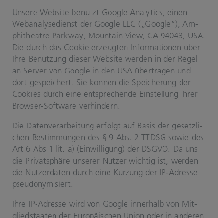
Un­se­re Web­site be­nutzt Goog­le Ana­ly­tics, einen
Web­ana­ly­se­dienst der Goog­le LLC („Goog­le“), Am­
phi­thea­t­re Park­way, Moun­tain View, CA 94043, USA.
Die durch das Coo­kie er­zeug­ten In­for­ma­tio­nen über
Ihre Be­nut­zung die­ser Web­site wer­den in der Regel
an Ser­ver von Goog­le in den USA über­tra­gen und
dort ge­spei­chert. Sie kön­nen die Spei­che­rung der
Coo­kies durch eine ent­spre­chen­de Ein­stel­lung Ihrer
Browser-​​​Soft­ware ver­hin­dern.
Die Da­ten­ver­ar­bei­tung er­folgt auf Basis der ge­setz­li­
chen Be­stim­mun­gen des § 9 Abs. 2 TTDSG sowie des
Art 6 Abs 1 lit. a) (Ein­wil­li­gung) der DSGVO. Da uns
die Pri­vat­sphä­re un­se­rer Nut­zer wich­tig ist, wer­den
die Nut­zer­da­ten durch eine Kür­zung der IP-​Adres­se
pseud­ony­mi­siert.
Ihre IP-​Adres­se wird von Goog­le in­ner­halb von Mit­
glied­staa­ten der Eu­ro­päi­schen Union oder in an­de­ren