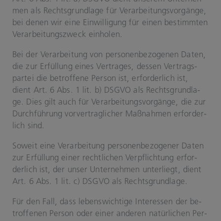
men als Rechts­grund­la­ge für Ver­ar­bei­tungs­vor­gän­ge,
bei denen wir eine Ein­wil­li­gung für einen be­stimm­ten
Ver­ar­bei­tungs­zweck ein­ho­len.
Bei der Ver­ar­bei­tung von per­so­nen­be­zo­ge­nen Daten,
die zur Er­fül­lung eines Ver­tra­ges, des­sen Ver­trags­
par­tei die be­trof­fe­ne Per­son ist, er­for­der­lich ist,
dient Art. 6 Abs. 1 lit. b) DSGVO als Rechts­grund­la­
ge. Dies gilt auch für Ver­ar­bei­tungs­vor­gän­ge, die zur
Durch­füh­rung vor­ver­trag­li­cher Maß­nah­men er­for­der­
lich sind.
So­weit eine Ver­ar­bei­tung per­so­nen­be­zo­ge­ner Daten
zur Er­fül­lung einer recht­li­chen Ver­pflich­tung er­for­
der­lich ist, der unser Un­ter­neh­men un­ter­liegt, dient
Art. 6 Abs. 1 lit. c) DSGVO als Rechts­grund­la­ge.
Für den Fall, dass le­bens­wich­ti­ge In­ter­es­sen der be­
trof­fe­nen Per­son oder einer an­de­ren na­tür­li­chen Per­