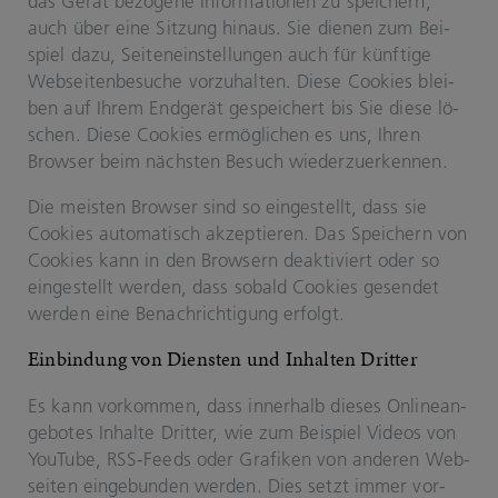
das Gerät be­zo­ge­ne In­for­ma­tio­nen zu spei­chern,
auch über eine Sit­zung hin­aus. Sie die­nen zum Bei­
spiel dazu, Sei­ten­ein­stel­lun­gen auch für künf­ti­ge
Web­sei­ten­be­su­che vor­zu­hal­ten. Diese Coo­kies blei­
ben auf Ihrem End­ge­rät ge­spei­chert bis Sie diese lö­
schen. Diese Coo­kies er­mög­li­chen es uns, Ihren
Brow­ser beim nächs­ten Be­such wie­der­zu­er­ken­nen.
Die meis­ten Brow­ser sind so ein­ge­stellt, dass sie
Coo­kies au­to­ma­tisch ak­zep­tie­ren. Das Spei­chern von
Coo­kies kann in den Brow­sern de­ak­ti­viert oder so
ein­ge­stellt wer­den, dass so­bald Coo­kies ge­sen­det
wer­den eine Be­nach­rich­ti­gung er­folgt.
Ein­bin­dung von Diens­ten und In­hal­ten Drit­ter
Es kann vor­kom­men, dass in­ner­halb die­ses On­line­an­
ge­bo­tes In­hal­te Drit­ter, wie zum Bei­spiel Vi­de­os von
You­Tube, RSS-​Feeds oder Gra­fi­ken von an­de­ren Web­
sei­ten ein­ge­bun­den wer­den. Dies setzt immer vor­