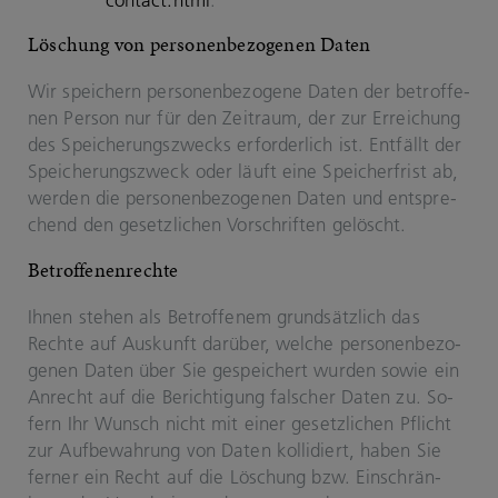
contact.html
.
Lö­schung von per­so­nen­be­zo­ge­nen Daten
Wir spei­chern per­so­nen­be­zo­ge­ne Daten der be­trof­fe­
nen Per­son nur für den Zeit­raum, der zur Er­rei­chung
des Spei­che­rungs­zwecks er­for­der­lich ist. Ent­fällt der
Spei­che­rungs­zweck oder läuft eine Spei­cher­frist ab,
wer­den die per­so­nen­be­zo­ge­nen Daten und ent­spre­
chend den ge­setz­li­chen Vor­schrif­ten ge­löscht.
Be­trof­fe­nen­rech­te
Ihnen ste­hen als Be­trof­fe­nem grund­sätz­lich das
Rech­te auf Aus­kunft dar­über, wel­che per­so­nen­be­zo­
ge­nen Daten über Sie ge­spei­chert wur­den sowie ein
An­recht auf die Be­rich­ti­gung fal­scher Daten zu. So­
fern Ihr Wunsch nicht mit einer ge­setz­li­chen Pflicht
zur Auf­be­wah­rung von Daten kol­li­diert, haben Sie
fer­ner ein Recht auf die Lö­schung bzw. Ein­schrän­