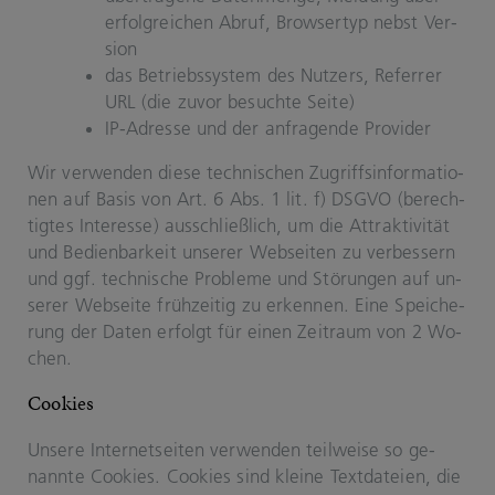
er­folg­rei­chen Abruf, Brow­ser­typ nebst Ver­
si­on
das Be­triebs­sys­tem des Nut­zers, Re­fer­rer
URL (die zuvor be­such­te Seite)
IP-​Adresse und der an­fra­gen­de Pro­vi­der
Wir ver­wen­den diese tech­ni­schen Zu­griffs­in­for­ma­tio­
nen auf Basis von Art. 6 Abs. 1 lit. f) DSGVO (be­rech­
tig­tes In­ter­es­se) aus­schließ­lich, um die At­trak­ti­vi­tät
und Be­dien­bar­keit un­se­rer Web­sei­ten zu ver­bes­sern
und ggf. tech­ni­sche Pro­ble­me und Stö­run­gen auf un­
se­rer Web­sei­te früh­zei­tig zu er­ken­nen. Eine Spei­che­
rung der Daten er­folgt für einen Zeit­raum von 2 Wo­
chen.
Coo­kies
Un­se­re In­ter­net­sei­ten ver­wen­den teil­wei­se so ge­
nann­te Coo­kies. Coo­kies sind klei­ne Text­da­tei­en, die