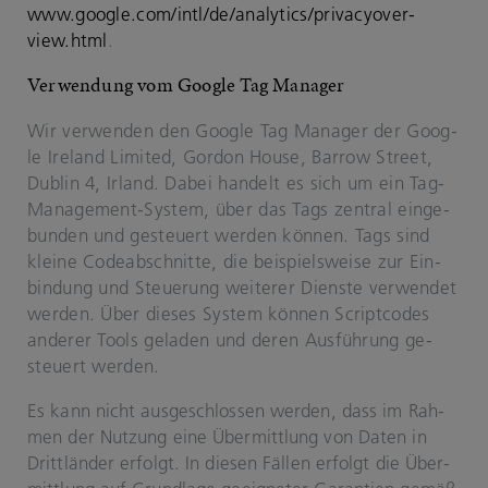
www.goog­le.com/intl/de/ana­ly­tics/pri­va­cyo­ver­
view.html
.
Ver­wen­dung vom Goog­le Tag Ma­na­ger
Wir ver­wen­den den Goog­le Tag Ma­na­ger der Goog­
le Ire­land Li­mi­ted, Gor­don House, Bar­row Street,
Dub­lin 4, Ir­land.
Dabei han­delt es sich um ein Tag-​
Management-​System, über das Tags zen­tral ein­ge­
bun­den und ge­steu­ert wer­den kön­nen. Tags sind
klei­ne Code­ab­schnit­te, die bei­spiels­wei­se zur Ein­
bin­dung und Steue­rung wei­te­rer Diens­te ver­wen­det
wer­den. Über die­ses Sys­tem kön­nen Script­codes
an­de­rer Tools ge­la­den und deren Aus­füh­rung ge­
steu­ert wer­den.
Es kann nicht aus­ge­schlos­sen wer­den, dass im Rah­
men der Nut­zung eine Über­mitt­lung von Daten in
Dritt­län­der er­folgt. In die­sen Fäl­len er­folgt die Über­