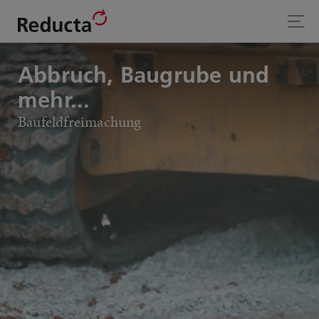
Abbruch, Baugrube und
mehr...
Bau­feld­frei­ma­chung