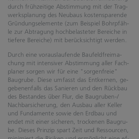
durch früh­zei­ti­ge Ab­stim­mung mit der Trag­
werks­pla­nung des Neu­baus kos­ten­spa­ren­de
Grün­dungs­ele­men­te (zum Bei­spiel Bohr­pfäh­
le zur Ab­tra­gung hoch­be­las­te­ter Be­rei­che in
tie­fe­re Be­rei­che) mit be­rück­sich­tigt wer­den.
Durch eine vor­aus­lau­fen­de Bau­feld­frei­ma­
chung mit in­ten­si­ver Ab­stim­mung aller Fach­
pla­ner sor­gen wir für eine "sor­gen­freie"
Bau­gru­be. Diese um­fasst das Ent­ker­nen, ge­
ge­be­nen­falls das Sa­nie­ren und den Rück­bau
des Be­stan­des über Flur, die Baugruben-​/
Nach­bar­si­che­rung, den Aus­bau aller Kel­ler
und Fun­da­men­te sowie den Erd­bau und
endet mit einer si­che­ren, tro­cke­nen Bau­gru­
be. Die­ses Prin­zip spart Zeit und Res­sour­cen,
mi­ni­miert die Ri­si­ken und er­mög­licht eine ef­