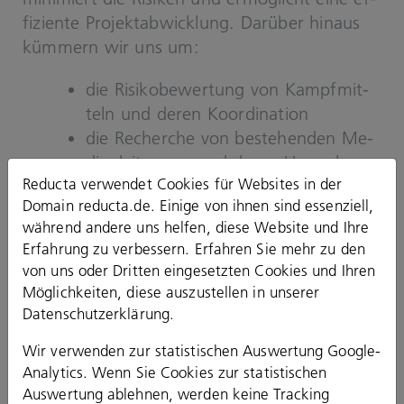
fi­zi­en­te Pro­jekt­ab­wick­lung. Dar­über hin­aus
küm­mern wir uns um:
die Ri­si­ko­be­wer­tung von Kampf­mit­
teln und deren Ko­or­di­na­ti­on
die Re­cher­che von be­stehen­den Me­
di­en­lei­tun­gen und deren Um­ver­le­
Reducta verwendet Cookies für Websites in der
gung/ ko­or­di­nier­ter Lei­tungs­plan
Domain reducta.de. Einige von ihnen sind essenziell,
das Nachbarschafts-​ und Kon­flikt­ma­
während andere uns helfen, diese Website und Ihre
nage­ment
Erfahrung zu verbessern. Erfahren Sie mehr zu den
die Bau­ober­lei­tung
von uns oder Dritten eingesetzten Cookies und Ihren
Möglichkeiten, diese auszustellen in unserer
Datenschutzerklärung
.
Wir verwenden zur statistischen Auswertung Google-
Analytics. Wenn Sie Cookies zur statistischen
Auswertung ablehnen, werden keine Tracking