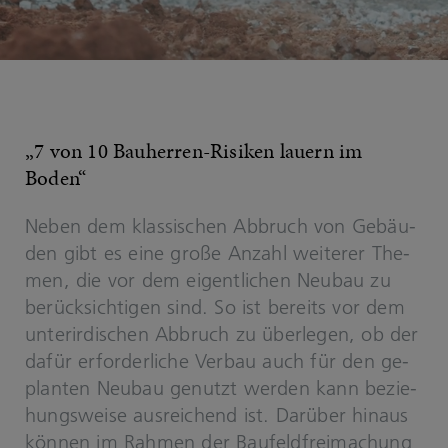
„7 von 10 Bauherren-​Risiken lau­ern im
Boden“
Neben dem klas­si­schen Ab­bruch von Ge­bäu­
den gibt es eine große An­zahl wei­te­rer The­
men, die vor dem ei­gent­li­chen Neu­bau zu
be­rück­sich­ti­gen sind. So ist be­reits vor dem
un­ter­ir­di­schen Ab­bruch zu über­le­gen, ob der
dafür er­for­der­li­che Ver­bau auch für den ge­
plan­ten Neu­bau ge­nutzt wer­den kann be­zie­
hungs­wei­se aus­rei­chend ist. Dar­über hin­aus
kön­nen im Rah­men der Bau­feld­frei­ma­chung