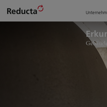
Unternehm
Erku
Ge­bäu­de