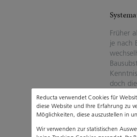
Sys­te­ma
Frü­her a
je nach B
wech­sel
Bau­sub­s
Kennt­nis
doch die 
kauf, für
Reducta verwendet Cookies für Website
nen­de Sa
diese Website und Ihre Erfahrung zu v
Möglichkeiten, diese auszustellen in u
Die Re­duc
Wir verwenden zur statistischen Ausw
wer­tung 